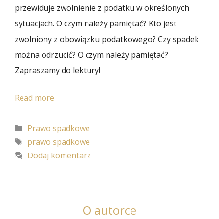
przewiduje zwolnienie z podatku w określonych
sytuacjach. O czym należy pamiętać? Kto jest
zwolniony z obowiązku podatkowego? Czy spadek
można odrzucić? O czym należy pamiętać?
Zapraszamy do lektury!
Spadek,
Read more
obowiązek
Kategorie
Prawo spadkowe
podatkowy,
Tagi
prawo spadkowe
rezygnacja
Dodaj komentarz
ze
spadku
O autorce